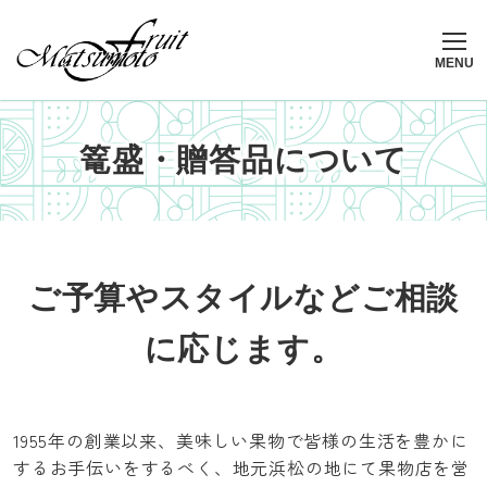
メ
イ
ン
MENU
コ
ン
テ
篭盛・贈答品について
ン
ツ
へ
移
動
ご予算やスタイルなどご相談
に応じます。
1955年の創業以来、美味しい果物で皆様の生活を豊かに
するお手伝いをするべく、地元浜松の地にて果物店を営