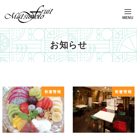
メ
イ
ン
MENU
コ
ン
テ
お知らせ
ン
ツ
へ
移
動
新着情報
新着情報