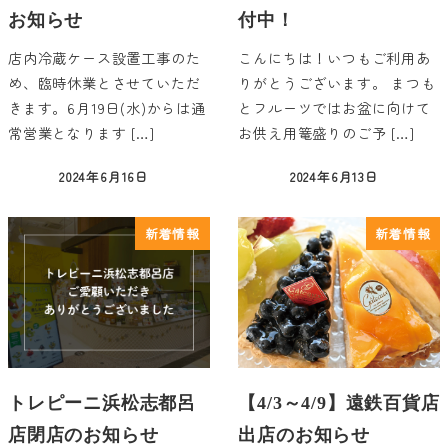
お知らせ
付中！
店内冷蔵ケース設置工事のた
こんにちは！いつもご利用あ
め、臨時休業とさせていただ
りがとうございます。 まつも
きます。6月19日(水)からは通
とフルーツではお盆に向けて
常営業となります […]
お供え用篭盛りのご予 […]
2024年6月16日
2024年6月13日
投稿日
投稿日
新着情報
新着情報
トレピーニ浜松志都呂
【4/3～4/9】遠鉄百貨店
店閉店のお知らせ
出店のお知らせ