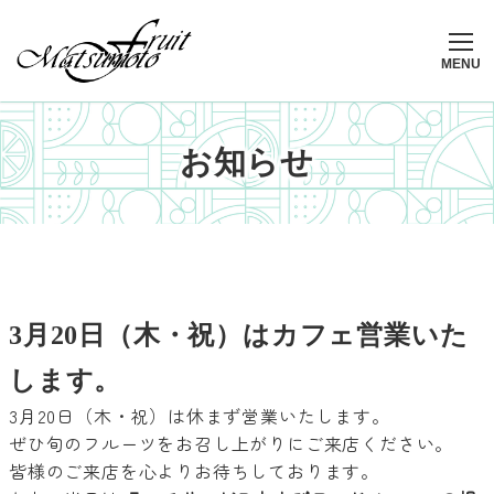
メ
イ
ン
MENU
コ
ン
テ
お知らせ
ン
ツ
へ
移
動
3月20日（木・祝）はカフェ営業いた
します。
3月20日（木・祝）は休まず営業いたします。
ぜひ旬のフルーツをお召し上がりにご来店ください。
皆様のご来店を心よりお待ちしております。