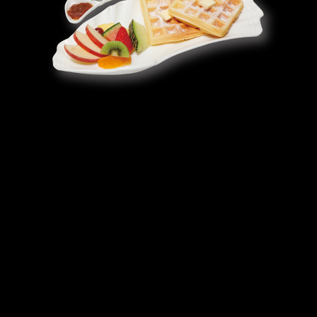
メ
イ
ン
コ
ン
テ
ン
ツ
へ
移
動