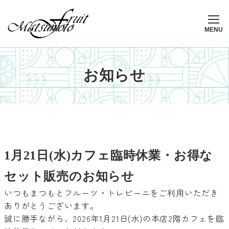
メ
イ
ン
MENU
コ
ン
テ
お知らせ
ン
ツ
へ
移
動
1月21日(水)カフェ臨時休業・お得な
セット販売のお知らせ
いつもまつもとフルーツ・トレピーニをご利用いただき
ありがとうございます。
誠に勝手ながら、2026年1月21日(水)の本店2階カフェを臨